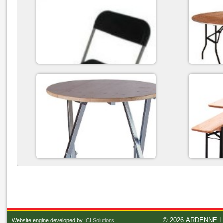
© 2026
ARDENNE L
Website engine developed by
ICI Solutions
.