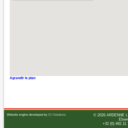
Agrandir le plan
Website engine developed by
ICI Solutions
.
© 2026
ARDENNE L
Elser
+32 (0) 492.11