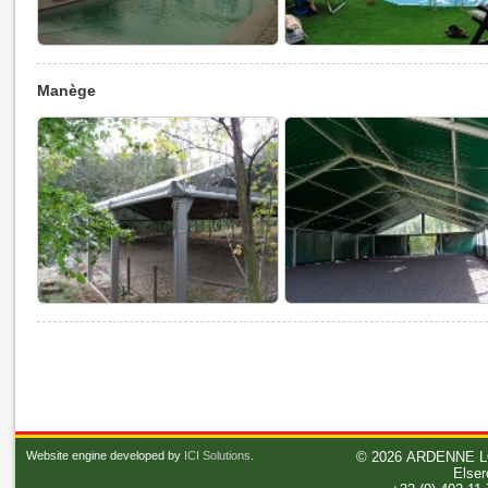
Manège
Website engine developed by
ICI Solutions
.
© 2026
ARDENNE L
Elser