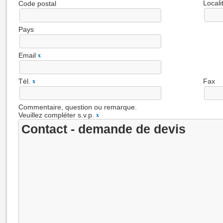
Locali
Code postal
Pays
Email
x
Tél.
Fax
x
Commentaire, question ou remarque.
Veuillez compléter s.v.p.
x