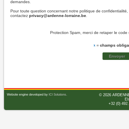
demandes.
Pour toute question concernant notre politique de confidentialité,
contactez
privacy@ardenne-lorraine.be
.
Protection Spam, merci de retaper le code 
=
champs obliga
x
Website engine developed by
ICI Solutions
.
© 2026
ARDENNE
El
+32 (0) 492